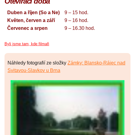
Otevírací doba
Duben a říjen (So a Ne)
9 – 15 hod.
Květen, červen a září
9 – 16 hod.
Červenec a srpen
9 – 16.30 hod.
Byli jsme tam, kde filmaři
Náhledy fotografií ze složky
Zámky: Blansko-Rájec nad
Svitavou-Slavkov u Brna