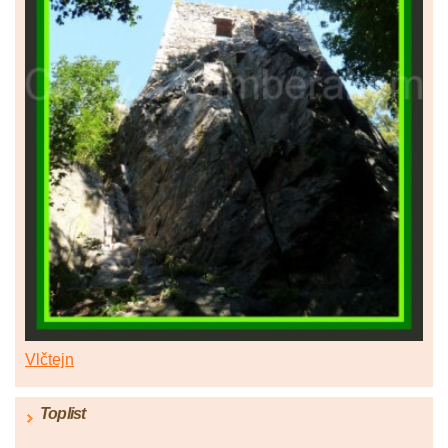
Vlčtejn
Toplist