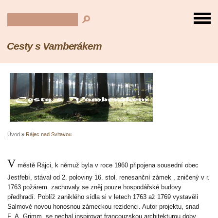
Cesty s Vamberákem
Úvod
»
Rájec nad Svitavou
V
městě Rájci, k němuž byla v roce 1960 připojena sousední obec
Jestřebí, stával od 2. poloviny 16. stol. renesanční zámek , zničený v r.
1763 požárem. zachovaly se zněj pouze hospodářské budovy
předhradí. Poblíž zaniklého sídla si v letech 1763 až 1769 vystavěli
Salmové novou honosnou zámeckou rezidenci. Autor projektu, snad
F. A. Grimm, se nechal inspirovat francouzskou architekturou doby