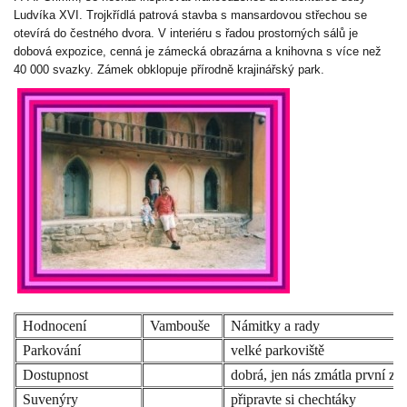
Ludvíka XVI. Trojkřídlá patrová stavba s mansardovou střechou se
otevírá do čestného dvora. V interiéru s řadou prostorných sálů je
dobová expozice, cenná je zámecká obrazárna a knihovna s více než
40 000 svazky. Zámek obklopuje přírodně krajinářský park.
Hodnocení
Vambouše
Námitky a rady
Parkování
velké parkoviště
Dostupnost
dobrá, jen nás zmátla první za
Suvenýry
připravte si chechtáky