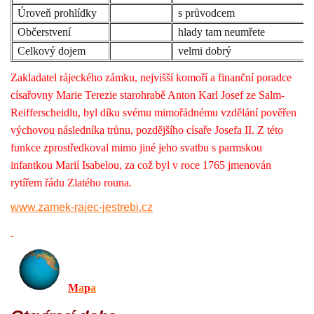
Úroveň prohlídky
s průvodcem
Občerstvení
hlady tam neumřete
Celkový dojem
velmi dobrý
Zakladatel rájeckého zámku, nejvišší komoří a finanční poradce
císařovny Marie Terezie starohrabě Anton Karl Josef ze Salm-
Reifferscheidlu, byl díku svému mimořádnému vzdělání pověřen
výchovou následníka trůnu, pozdějšího císaře Josefa II. Z této
funkce zprostředkoval mimo jiné jeho svatbu s parmskou
infantkou Marií Isabelou, za což byl v roce 1765 jmenován
rytířem řádu Zlatého rouna.
www.zamek-rajec-jestrebi.cz
M
a
p
a