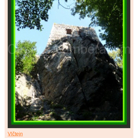
Vlčtejn