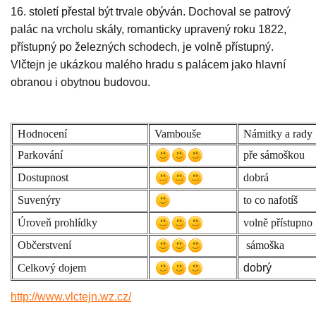
16. století přestal být trvale obýván. Dochoval se patrový
palác na vrcholu skály, romanticky upravený roku 1822,
přístupný po železných schodech, je volně přístupný.
Vlčtejn je ukázkou malého hradu s palácem jako hlavní
obranou i obytnou budovou.
Hodnocení
Vambouše
Námitky a rady
Parkování
pře sámoškou
Dostupnost
dobrá
Suvenýry
to co nafotíš
Úroveň prohlídky
volně přístupno
Občerstvení
sámoška
Celkový dojem
dobrý
http://www.vlctejn.wz.cz/