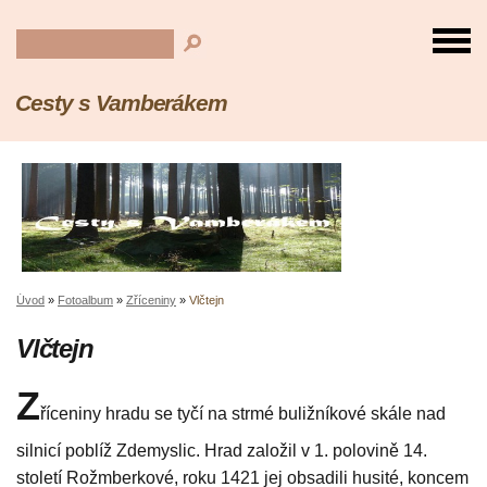
Cesty s Vamberákem
Úvod
»
Fotoalbum
»
Zříceniny
»
Vlčtejn
Vlčtejn
Z
říceniny hradu se tyčí na strmé buližníkové skále nad
silnicí poblíž Zdemyslic. Hrad založil v 1. polovině 14.
století Rožmberkové, roku 1421 jej obsadili husité, koncem