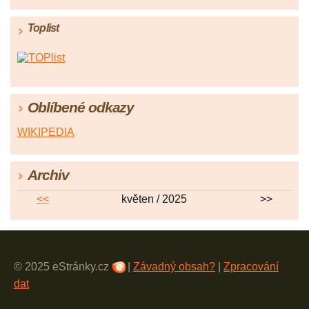
Toplist
Oblíbené odkazy
WIKIPEDIA
Archiv
<<
květen / 2025
>>
© 2025 eStránky.cz
|
Závadný obsah?
|
Zpracování
dat