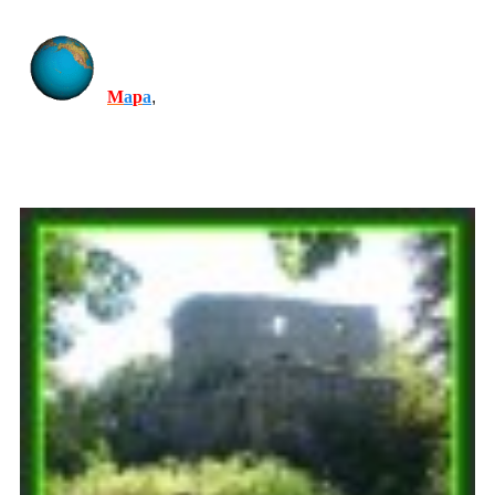
M
a
p
a
,