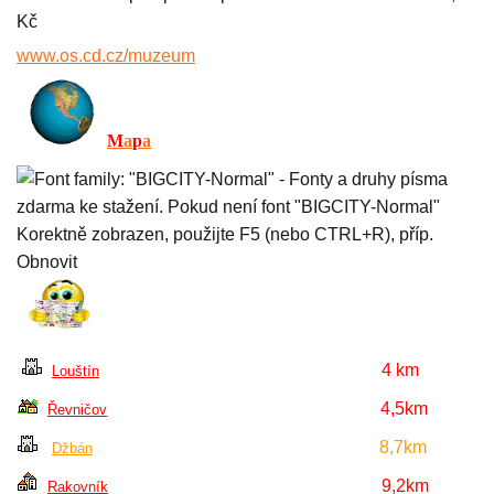
Kč
www.os.cd.cz/muzeum
M
a
p
a
4 km
Louštín
4,5km
Řevničov
8,7km
Džbán
9,2km
Rakovník