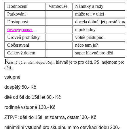
Hodnocení
Vambouše
Námitky a rady
Parkování
může te i v ulici
Dostupnost
docela dobrá, jet prostě k nád
u pokladny
Suvenýry mince
Úroveň prohlídky
volně přístupno.
Občerstvení
něco tam je?
Celkový dojem
super hlavně pro děti
K
, hlavně je to pro děti. PS. nejenom pro
rásný výlet všem doporučuji
děti.
vstupné
dospělý 50,- Kč
dítě od 6ti do 15ti let 30,- Kč
rodinné vstupné 130,- Kč
ZTP/P: děti do 15ti let zdarma, ostatní 30,- Kč
minimální vstupné pro skupinu mimo otevírací dobu 200,-