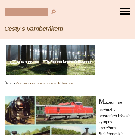
Cesty s Vamberákem
Úvod
»
Železniční muzeum Lužná u Rakovníka
M
uzeum se
nachází v
prostorách bývalé
výtopny
společnosti
Buštěhradské