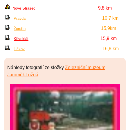
9,8 km
Nové Strašecí
10,7 km
Pravda
15,9km
Žerotín
15,9 km
Křivoklát
16,8 km
Ličkov
Náhledy fotografií ze složky
Železniční muzeum
Jaroměř-Lužná