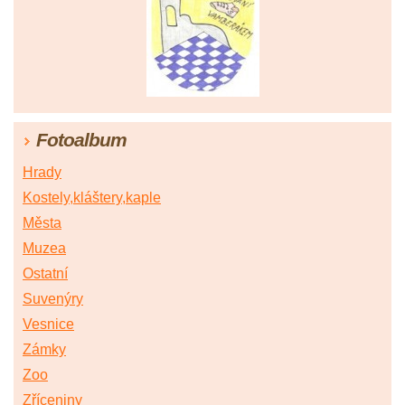
Fotoalbum
Hrady
Kostely,kláštery,kaple
Města
Muzea
Ostatní
Suvenýry
Vesnice
Zámky
Zoo
Zříceniny